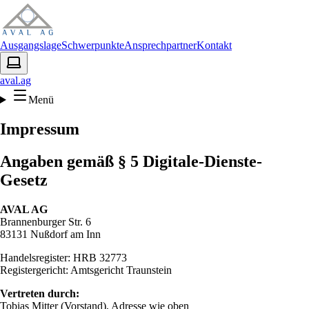
Ausgangslage
Schwerpunkte
Ansprechpartner
Kontakt
aval.ag
Menü
Impressum
Angaben gemäß § 5 Digitale-Dienste-
Gesetz
AVAL AG
Brannenburger Str. 6
83131 Nußdorf am Inn
Handelsregister: HRB 32773
Registergericht: Amtsgericht Traunstein
Vertreten durch:
Tobias Mitter (Vorstand), Adresse wie oben